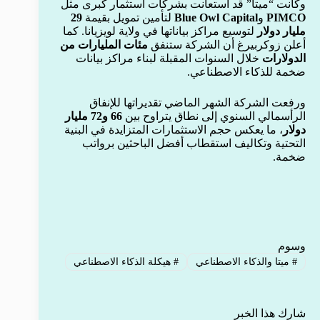
وكانت “ميتا” قد استعانت بشركات استثمار كبرى مثل
PIMCO
و
Blue Owl Capital
لتأمين تمويل بقيمة
29
مليار دولار
لتوسيع مراكز بياناتها في ولاية لويزيانا. كما
أعلن زوكربيرغ أن الشركة ستنفق
مئات المليارات من
الدولارات
خلال السنوات المقبلة لبناء مراكز بيانات
ضخمة للذكاء الاصطناعي.
ورفعت الشركة الشهر الماضي تقديراتها للإنفاق
الرأسمالي السنوي إلى نطاق يتراوح بين
66 و72 مليار
دولار
، ما يعكس حجم الاستثمارات المتزايدة في البنية
التحتية وتكاليف استقطاب أفضل الباحثين برواتب
ضخمة.
وسوم
#
ميتا والذكاء الاصطناعي
#
هيكلة الذكاء الاصطناعي
شارك هذا الخبر