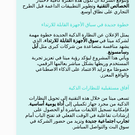
وتتوقع الشركة أن تكون هذه الفترة كافية لاختبار
الخصائص التقنية
وتطوير التطبيقات الداعمة قبل الطرح
التجاري على نطاق أوسع.
خطوة جديدة في سباق الأجهزة القابلة للارتداء
يمثل الإعلان عن النظارة الذكية الجديدة خطوة مهمة
لشركة ميتا في
سوق الأجهزة القابلة للارتداء
، الذي
يشهد منافسة متصاعدة من شركات كبرى مثل
آبل
و
سامسونغ
.
ويأتي هذا المشروع ليؤكد رؤية ميتا في تعزيز تجربة
المستخدم وربطها بشكل مباشر بعالمها الرقمي،
خصوصًا مع تزايد الاعتماد على الذكاء الاصطناعي
والواقع المعزز.
آفاق مستقبلية للنظارات الذكية
تسعى ميتا من خلال هذه التقنية إلى تحويل النظارات
الذكية من مجرد جهاز تكميلي إلى
أداة يومية أساسية
.
فإمكانية تسجيل اللايفات مباشرة أو الحصول على
إرشادات تفاعلية في الوقت الفعلي قد تفتح الباب أمام
تجارب اجتماعية جديدة
وتزيد من حضور الشركة في
سوق البث والتواصل المباشر.