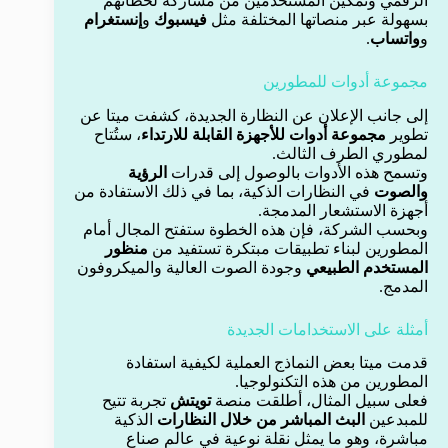
الرقمي وتمكين المستخدمين من مشاركة لحظاتهم
بسهولة عبر منصاتها المختلفة مثل
فيسبوك
و
إنستغرام
و
واتساب
.
مجموعة أدوات للمطورين
إلى جانب الإعلان عن النظارة الجديدة، كشفت ميتا عن
تطوير
مجموعة أدوات للأجهزة القابلة للارتداء
، ستُتاح
لمطوري الطرف الثالث.
وتسمح هذه الأدوات بالوصول إلى قدرات
الرؤية
والصوت
في النظارات الذكية، بما في ذلك الاستفادة من
أجهزة الاستشعار المدمجة.
وبحسب الشركة، فإن هذه الخطوة ستفتح المجال أمام
المطورين لبناء تطبيقات مبتكرة تستفيد من
منظور
المستخدم الطبيعي
وجودة الصوت العالية والميكروفون
المدمج.
أمثلة على الاستخدامات الجديدة
قدمت ميتا بعض النماذج العملية لكيفية استفادة
المطورين من هذه التكنولوجيا.
فعلى سبيل المثال، أطلقت منصة
تويتش
تجربة تتيح
للمبدعين
البث المباشر من خلال النظارات
الذكية
مباشرة، وهو ما يمثل نقلة نوعية في عالم صناع