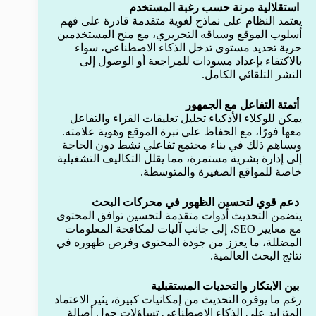
استقلالية مرنة حسب رغبة المستخدم
يعتمد النظام على نماذج لغوية متقدمة قادرة على فهم
أسلوب الموقع وسياقه التحريري، مع منح المستخدمين
حرية تحديد مستوى تدخل الذكاء الاصطناعي، سواء
بالاكتفاء بإعداد مسودات للمراجعة أو الوصول إلى
النشر التلقائي الكامل.
أتمتة التفاعل مع الجمهور
يمكن للوكلاء الأذكياء تحليل تعليقات القراء والتفاعل
معها فورًا، مع الحفاظ على نبرة الموقع وهوية علامته.
ويساهم ذلك في بناء مجتمع تفاعلي نشط دون الحاجة
إلى إدارة بشرية مستمرة، مما يقلل التكاليف التشغيلية
خاصة للمواقع الصغيرة والمتوسطة.
دعم قوي لتحسين الظهور في محركات البحث
يتضمن التحديث أدوات متقدمة لتحسين توافق المحتوى
مع معايير SEO، إلى جانب آليات لمكافحة المعلومات
المضللة، ما يعزز من جودة المحتوى وفرص ظهوره في
نتائج البحث العالمية.
بين الابتكار والتحديات المستقبلية
رغم ما يوفره التحديث من إمكانيات كبيرة، يثير الاعتماد
المتزايد على الذكاء الاصطناعي تساؤلات حول أصالة