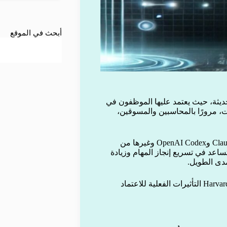
أبحث في الموقع
حديثة، حيث يعتمد عليها الموظفون في
، مرورًا بالمحاسبين والمسوقين،
ويستخدم كثير من العاملين عدة أدوات في الوقت نفسه، مثل Claude وOpenAI Codex وغيرها من
ساعد في تسريع إنجاز المهام وزيادة
مدى الطويل.
وفي هذا السياق، تناولت دراسة حديثة نشرتها Harvard Business Review التأثيرات الفعلية للاعتماد