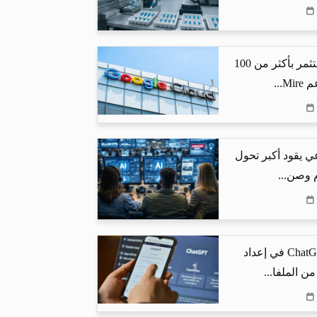
جوجل كلاود تستثمر بأكثر من 100
...
ي يقود أكبر تحول
م وصن...
كيف يساعد ChatGPT في إعداد
من الملفا...