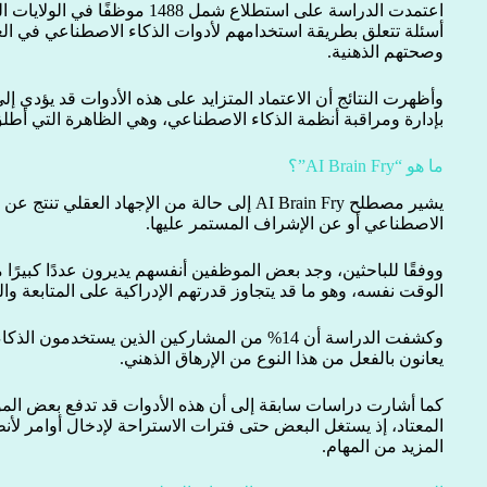
اعتمدت الدراسة على استطلاع شمل 488
أسئلة تتعلق بطريقة استخدامهم لأدوات الذكاء الاصطناعي في العم
وصحتهم الذهنية.
وأظهرت النتائج أن الاعتماد المتزايد على هذه الأدوات قد يؤدي إل
بإدارة ومراقبة أنظمة الذكاء الاصطناعي، وهي الظاهرة التي أطلق عليها الب
ما هو “AI Brain Fry”؟
يشير مصطلح AI Brain Fry إلى حالة من الإجهاد العق
الاصطناعي أو عن الإشراف المستمر عليها.
ووفقًا للباحثين، وجد بعض الموظفين أنفسهم يديرون عددًا كبيرًا
الوقت نفسه، وهو ما قد يتجاوز قدرتهم الإدراكية على المتابعة وال
وكشفت الدراسة أن 14% من المشاركين الذين يستخدمو
يعانون بالفعل من هذا النوع من الإرهاق الذهني.
كما أشارت دراسات سابقة إلى أن هذه الأدوات قد تدفع بعض ال
المعتاد، إذ يستغل البعض حتى فترات الاستراحة لإدخال أوامر لأن
المزيد من المهام.