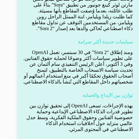
مارتن لوثر كينغ جونيور من تطبيق “Sora” بناءً على
طلب عائلته، بعدما وُصفت المقاطع بأنها مسيئة.
كما طلبت زيلدا ويليامز، ابنة الممثل الراحل روبن
ويليامز، من المستخدمين التوقف عن تداول مقاطع
ذكاء اصطناعي تُحاكي والدها بعد إصدار “Sora 2”.
سياسات جديدة أكثر صرامة
ومنذ إطلاق “Sora 2” في 30 سبتمبر، تعمل OpenAI
على تطوير سياسات أكثر وضوحًا لحماية حقوق الفنانين.
وفي 3 أكتوبر، أعلن الرئيس التنفيذي سام ألتمان عن
تحديث سياسة الانسحاب الخاصة بالتطبيق، لتمنح
أصحاب الحقوق تحكمًا أكبر في منع استخدام أعمالهم أو
شخصياتهم داخل المقاطع التي تُنشأ بالذكاء الاصطناعي.
توازن بين الإبداع والحماية
بهذه الإجراءات، تسعى OpenAI إلى تحقيق توازن بين
تطوير قدرات الذكاء الاصطناعي الإبداعية وحماية
خصوصية الفنانين وحقوق الملكية الفكرية، وسط جدل
عالمي متزايد حول أخلاقيات استخدام الذكاء
الاصطناعي في المحتوى المرئي.