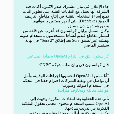
جاء الإعلان في بيان مشترك صدر الاثنين، أكدت فيه
الشركة أنها تعمل مع النقابات الفنية على تطوير آليات
تمنع إساءة استخدام التقنية في إنتاج مقاطع التزييف
العميق (Deepfake) التي تُظهر ممثلين بأصواتهم
وصورهم دون إذن مسبق.
وكان الممثل برايان كرانستون قد أعرب عن قلقه من
انتشار مقاطع فيديو أنشأها مستخدمون باستخدام صوته
وهيئته عبر تطبيق Sora بعد إطلاق “Sora 2” في نهاية
سبتمبر الماضي.
كرانستون: نثق في التزام OpenAI بحماية المبدعين
قال كرانستون في بيان نقلته شبكة CNBC:
“أنا ممتن لـ OpenAI لتحسينها إجراءات الوقاية، وآمل
أن تواصل هي وبقية الشركات احترام حقنا في التحكم
في استخدام أصواتنا وصورتنا”.
مواقف سابقة ومخاوف متزايدة
تأتي هذه الخطوة بعد انتقادات متكررة وجهت إلى
OpenAI بسبب استخدام محتوى محمي بحقوق الملكية
الفكرية في تدريب نماذجها.
وكانت الشركة قد أزالت مؤخرًا مقاطع فيديو تخص