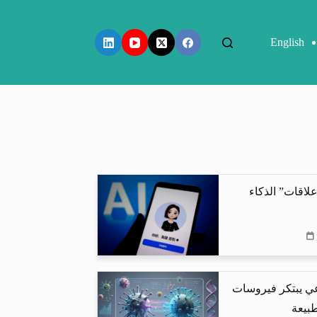
English
لاقات” الذكاء
عي يبتكر فيروسات
طبيعة