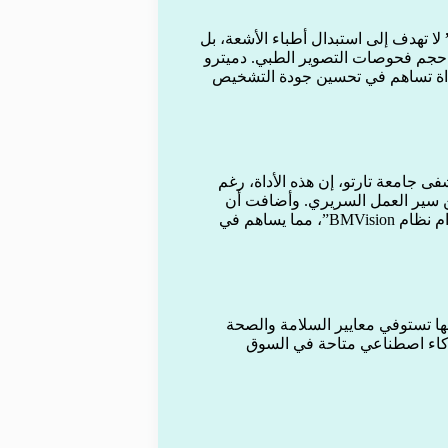
لا تهدف إلى استبدال أطباء الأشعة، بل
حجم فحوصات التصوير الطبي. دميترو
أداة تساهم في تحسين جودة التشخيص
ى جامعة تارتو، إن هذه الأداة، رغم
ن سير العمل السريري. وأضافت أن
“جميع فحوصات التصوير المقطعي للبطن ستتم مستقبلاً باستخدام نظام BMVision”، مما يساهم في
نها تستوفي معايير السلامة والصحة
ة ذكاء اصطناعي متاحة في السوق