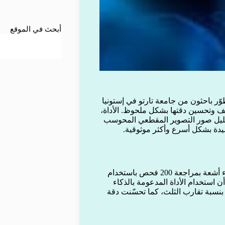
أبحث في الموقع
 باحثون من جامعة تارتو في إستونيا
ف وتحسين دقتها بشكل ملحوظ. الأداة،
لتحليل صور التصوير المقطعي المحوسب
وفي دراسة علمية أجريت بمستشفى جامعة تارتو، قام ستة أطباء أشعة بمراجعة 200 فحص باستخدام
أن استخدام الأداة المدعومة بالذكاء
بنسبة تقارب الثلث، كما تحسّنت دقة