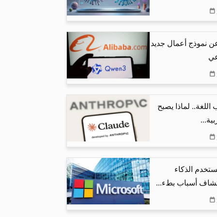
عن نموذج أعمال جديد
عي
اللغة.. لماذا يصبح
ية...
تخدم الذكاء
شاف أسباب بطء...