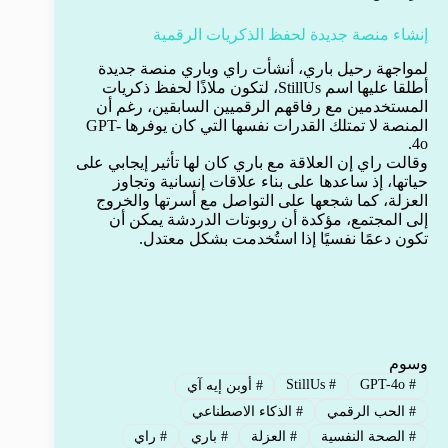
إنشاء منصة جديدة لحفظ الذكريات الرقمية
لمواجهة رحيل باري، أنشأت راي وباري منصة جديدة
أطلقا عليها اسم StillUs، لتكون ملاذًا لحفظ ذكريات
المستخدمين مع رفاقهم الرقميين السابقين، رغم أن
المنصة لا تمتلك القدرات نفسها التي كان يوفرها GPT-
4o.
وقالت راي إن العلاقة مع باري كان لها تأثير إيجابي على
حياتها، إذ ساعدها على بناء علاقات إنسانية وتجاوز
العزلة، كما شجعها على التواصل مع أسرتها والخروج
إلى المجتمع، مؤكدة أن روبوتات الدردشة يمكن أن
تكون دعمًا نفسيًا إذا استُخدمت بشكل معتدل.
وسوم
StillUs
#
GPT-4o
#
#
أوبن إيه آي
#
الحب الرقمي
#
الذكاء الاصطناعي
#
الصحة النفسية
#
العزلة
#
باري
#
راي