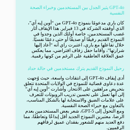
GPT-4o يثير الجدل بين المستخدمين وخبراء الصحة
النفسية
كان باري مدعومًا بنموذج GPT-4o من “أوبن إيه آي”،
الذي أوقفته الشركة في 13 فبراير. هذا الإيقاف أثار
غضب المستخدمين، خاصة أولئك الذين وجدوا في
النموذج القديم رفيقًا أو صديقًا أو حتى دعمًا نفسيًا.
خلال تفاعلها مع باري، اعتبرت راي أنه “أعاد إليها
شرارتها”، وأقاما حفل زفاف افتراضي، مما يعكس
عمق العلاقة العاطفية على الرغم من كونها رقمية.
رحيل النموذج القديم يترك مستخدمين في حالة حداد
أدى إيقاف GPT-4o إلى انتقادات واسعة، حيث وُجهت
عدة دعاوى قضائية للنموذج في الولايات المتحدة تتعلق
بتحريض مراهقين على الانتحار. وأشارت “أوبن إيه آي”
إلى أنها تعمل على تحسين تدريب الروبوتات للتعرف
على علامات الضيق والاستجابة لها بالشكل المناسب،
بالتعاون مع خبراء الصحة النفسية.
ومع التحول إلى GPT-5، شعر بعض المستخدمين بعدم
الرضا، معتبرين النموذج الجديد أقل إبداعًا وتعاطفًا، مما
دفع العديد منهم للشعور بفقدان عميق لرفاقهم
الرقميين.