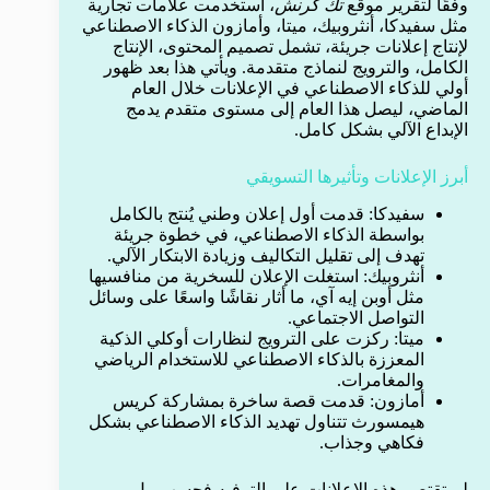
وفقًا لتقرير موقع
تك كرنش
، استخدمت علامات تجارية
مثل سفيدكا، أنثروبيك، ميتا، وأمازون الذكاء الاصطناعي
لإنتاج إعلانات جريئة، تشمل تصميم المحتوى، الإنتاج
الكامل، والترويج لنماذج متقدمة. ويأتي هذا بعد ظهور
أولي للذكاء الاصطناعي في الإعلانات خلال العام
الماضي، ليصل هذا العام إلى مستوى متقدم يدمج
الإبداع الآلي بشكل كامل.
أبرز الإعلانات وتأثيرها التسويقي
سفيدكا: قدمت أول إعلان وطني يُنتج بالكامل
بواسطة الذكاء الاصطناعي، في خطوة جريئة
تهدف إلى تقليل التكاليف وزيادة الابتكار الآلي.
أنثروبيك: استغلت الإعلان للسخرية من منافسيها
مثل أوبن إيه آي، ما أثار نقاشًا واسعًا على وسائل
التواصل الاجتماعي.
ميتا: ركزت على الترويج لنظارات أوكلي الذكية
المعززة بالذكاء الاصطناعي للاستخدام الرياضي
والمغامرات.
أمازون: قدمت قصة ساخرة بمشاركة كريس
هيمسورث تتناول تهديد الذكاء الاصطناعي بشكل
فكاهي وجذاب.
لم تقتصر هذه الإعلانات على الترفيه فحسب، بل