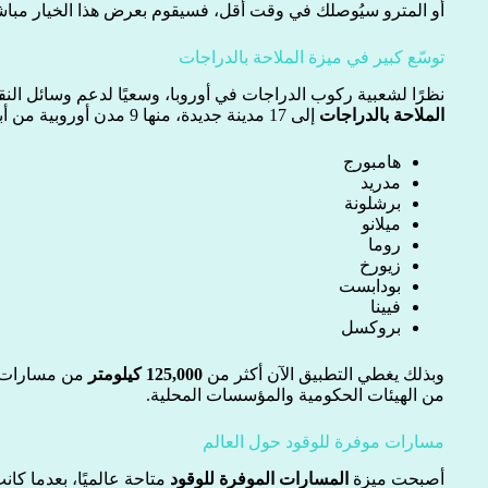
أو المترو سيُوصلك في وقت أقل، فسيقوم بعرض هذا الخيار مبا
توسّع كبير في ميزة الملاحة بالدراجات
نظرًا لشعبية ركوب الدراجات في أوروبا، وسعيًا لدعم وسائل ال
الملاحة بالدراجات
إلى 17 مدينة جديدة، منها 9 مدن أوروبية من أبرزها:
هامبورج
مدريد
برشلونة
ميلانو
روما
زيورخ
بودابست
فيينا
بروكسل
وبذلك يغطي التطبيق الآن أكثر من
125,000 كيلومتر
من مسارات ال
من الهيئات الحكومية والمؤسسات المحلية.
مسارات موفرة للوقود حول العالم
أصبحت ميزة
المسارات الموفرة للوقود
متاحة عالميًا، بعدما كا