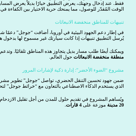
فقط. عند إدخال وجهتك، يعرض التطبيق خيارًا بديلاً يعرض المسار
الوقت المُقدّر للوصول، مما يمنحك حرية الاختيار بين الكفاءة في
تنبيهات للمناطق منخفضة الانبعاثات
في إطار دعم الجهود البيئية في أوروبا، أضافت “جوجل” دعمًا شا
يُرسل التطبيق تنبيهات إذا كانت سيارتك غير مسموح لها بدخول ه
ويمكنك أيضًا طلب مسار بديل يتجاوز هذه المناطق تلقائيًا. وتدع
منطقة منخفضة الانبعاثات
حول العالم.
مشروع “الضوء الأخضر”: إدارة ذكية لإشارات المرور
ضمن جهود تحسين التنقل الحضري، تواصل “جوجل” تطوير مشر
الذي يستخدم الذكاء الاصطناعي بالتعاون مع “خرائط جوجل” لت
ويُساهم المشروع في تقديم حلول للمدن من أجل تقليل الازدحام وا
20 مدينة
موزعة على
4 قارات
.