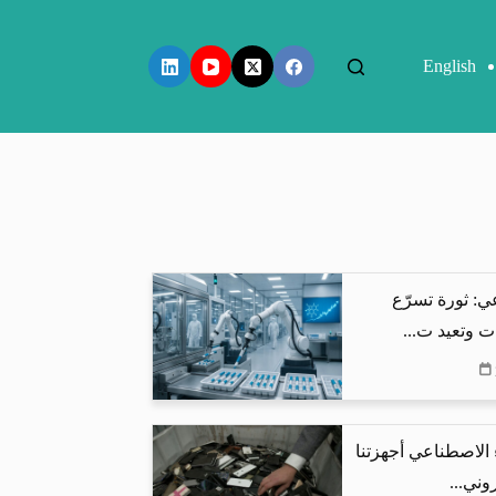
English
ي: ثورة تسرّع
ت وتعيد ت...
 الاصطناعي أجهزتنا
وني...