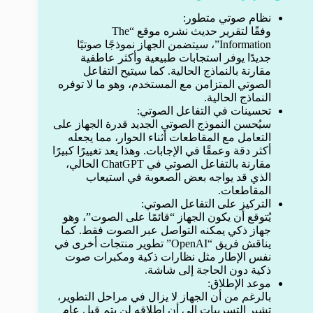
نظام صوتي متطور:
وفقًا لتقرير حديث نشره موقع “The
Information”، سيتضمن الجهاز نموذجًا صوتيًا
جديدًا يوفر استجابات طبيعية وأكثر عاطفية
مقارنة بالنماذج الحالية. كما سيتيح التفاعل
الصوتي المتزامن مع المستخدم، وهو ما لا توفره
النماذج الحالية.
تحسينات في التفاعل الصوتي:
سيُحسن النموذج الصوتي الجديد قدرة الجهاز على
التعامل مع المقاطعات أثناء الحوار، مما يجعله
أكثر دقة وعمقًا في الإجابات. وهذا يعد تغييرًا كبيرًا
مقارنة بالتفاعل الصوتي في ChatGPT الحالي،
الذي قد يواجه بعض الصعوبة في استيعاب
المقاطعات.
التركيز على التفاعل الصوتي:
يُتوقع أن يكون الجهاز “قائمًا على الصوت”، وهو
جهاز ذكي يمكنه التواصل عبر الصوت فقط. كما
يناقش فريق “OpenAI” تطوير منتجات أخرى في
نفس الإطار مثل نظارات ذكية ومكبرات صوت
ذكية دون الحاجة إلى شاشة.
موعد الإطلاق:
بالرغم من أن الجهاز لا يزال في مراحل التطوير،
تشير التسريبات إلى أن إطلاقه لن يتم قبل عام