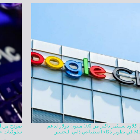
جوجل كلاود تستثمر بأكثر من 100 مليون دولار لدعم
نموذج من أ
عي ذاتي التحسين
سلوكيات خا