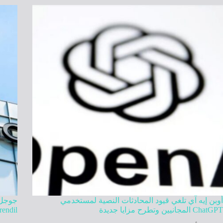
أوبن إيه آي تلغي قيود المحادثات النصية لمستخدمي
ChatGPT المجانيين وتطرح مزايا جديدة
Mirendil في تطوير ذكاء اصطنا