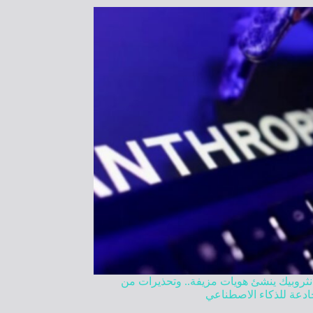
نثروبيك ينشئ هويات مزيفة.. وتحذيرات من
دعة للذكاء الاصطناعي