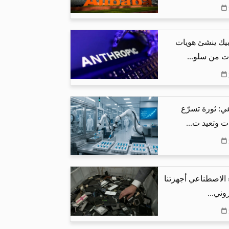
بيك ينشئ هويات
ت من سلو...
ي: ثورة تسرّع
ت وتعيد ت...
 الاصطناعي أجهزتنا
وني...