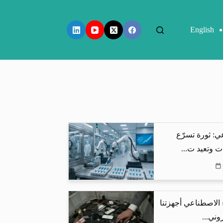
English
ي: ثورة تسرّع
ت وتعيد ت...
 الاصطناعي أجهزتنا
وني...