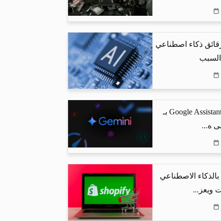
رقائق ذكاء اصطناعي
 السبب
جوجل تستبدل Google Assistant بـ
البحث بالذكاء الاصطناعي
 ويعز...