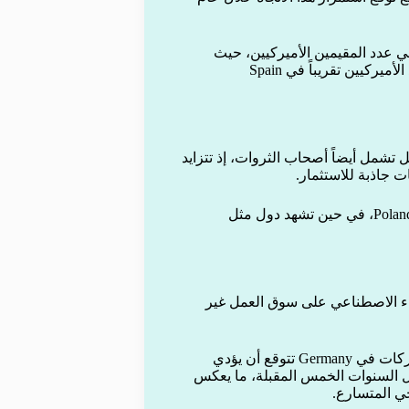
وروبية مثل Portugal زيادة كبيرة في عدد المقيمين الأميركيين، حيث
ارتفع عددهم بأكثر من 500% منذ جائحة كورونا، كما تضاعف عدد الأميركيين تقريباً في Spain
ل تشمل أيضاً أصحاب الثروات، إذ تتزايد
 جاذبة للاستثمار.
ومن بين أسرع الدول جذباً للأثرياء عالمياً: Montenegro وMalta وPoland، في حين تشهد دول مثل
لذكاء الاصطناعي على سوق العمل غير
فقد أظهرت دراسة أخرى أجريت عام 2025 أن نحو 27% من الشركات في Germany تتوقع أن يؤدي
ل السنوات الخمس المقبلة، ما يعكس
ي المتسارع.