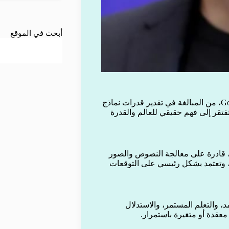
أبحث في الموقع
حذر ديميس هاسابيس، الرئيس التنفيذي لشركة Google DeepMind، من المبالغة في تقدير قدرات نماذج
 تفتقر إلى فهم حقيقي للعالم والقدرة
ج اللغة الكبيرة، مثل Gemini 3 من غوغل، قادرة على معالجة النصوص والصور
بية، وتعتمد بشكل رئيسي على التوقعات
 والتعلم المستمر، والاستدلال
معقدة أو متغيرة باستمرار.