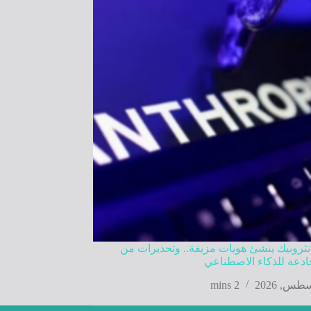
نثروبيك ينشئ هويات مزيفة.. وتحذيرات من
دعة للذكاء الاصطناعي
2 mins