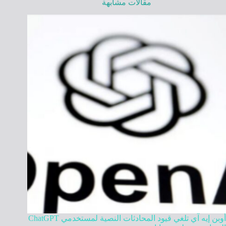
مقالات مشابهة
أوبن إيه آي تلغي قيود المحادثات النصية لمستخدمي ChatGPT