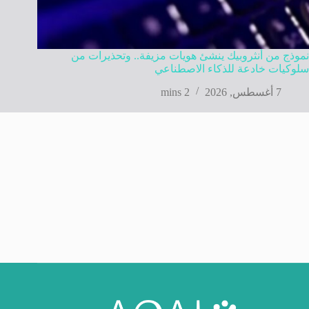
نموذج من أنثروبيك ينشئ هويات مزيفة.. وتحذيرات من
سلوكيات خادعة للذكاء الاصطناعي
7 أغسطس, 2026
2 mins