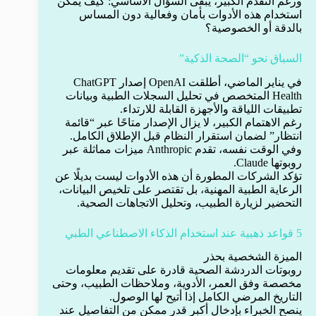
ورغم التقدم الكبير، يبقى السؤال الأساسي: كيف يمكن
استخدام هذه الأدوات بأمان وفعالية دون المساس
بالدقة أو الخصوصية؟
السباق نحو “الصحة الذكية”
في يناير الماضي، أطلقت OpenAI إصدار ChatGPT
Health المتخصص في تحليل السجلات الطبية وبيانات
تطبيقات اللياقة والأجهزة القابلة للارتداء.
رغم الاهتمام الكبير، لا يزال الإصدار متاحًا عبر “قائمة
انتظار” لضمان استقرار النظام قبل الإطلاق الكامل.
وفي الوقت نفسه، تقدم Anthropic ميزات مماثلة عبر
روبوتها Claude.
تؤكد الشركات المطورة أن هذه الأدوات ليست بديلًا عن
الرعاية الطبية المهنية، بل تقتصر على تلخيص البيانات،
التحضير لزيارة الطبيب، وتحليل الاتجاهات الصحية.
5 قواعد ذهبية عند استخدام الذكاء الاصطناعي الطبي
الميزة الشخصية بحذر
روبوتات الدردشة الصحية قادرة على تقديم معلومات
مخصصة وفق العمر، الأدوية، وملاحظات الطبيب، وحتى
التاريخ المرضي الكامل إذا أتيح لها الوصول.
ينصح الخبراء بإدخال أكبر قدر ممكن من التفاصيل عند