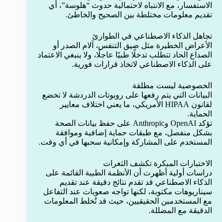
الاستفسار، مع الانتباه لاحتمالية حدوث “هلوسة”، أي
تقديم معلومات مختلطة بين الصحيح والخاطئ.
تجاهل الذكاء الاصطناعي في الطوارئ
الأعراض الخطيرة مثل ضيق التنفس، آلام الصدر أو
الصداع الحاد تتطلب تدخلًا طبيًا عاجلًا، ولا ينبغي الاعتماد
على الذكاء الاصطناعي لاتخاذ قرارات فورية.
الخصوصية ليست مطلقة
البيانات التي يتم رفعها على روبوتات الدردشة لا تخضع
لقانون HIPAA الأمريكي، ما يعني اختلاف معايير
الحماية.
تؤكد OpenAI وAnthropic على حفظ بيانات الصحة
بشكل منفصل، مع طبقات حماية إضافية وموافقة
المستخدم على المشاركة وإمكانية سحبها في أي وقت.
الاختبارات المبكرة تكشف الثغرات
دراسات أولية أظهرت أن الأنظمة الطبية القائمة على
الذكاء الاصطناعي قد تقدم نتائج دقيقة عند تقديم
سيناريوهات مكتوبة، لكنها تواجه صعوبات عند التفاعل
مع المستخدمين الحقيقيين، حيث قد تُخلط المعلومات
الدقيقة مع المضللة.