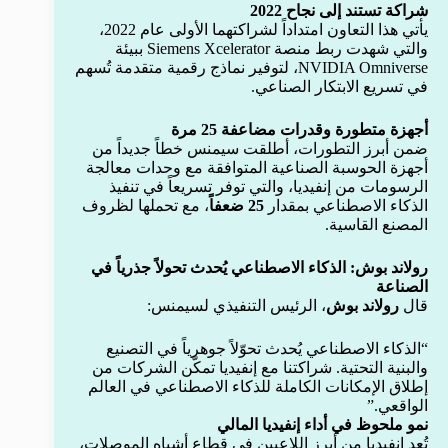
شراكة تستند إلى نجاح 2022
يأتي هذا التعاون امتداداً لشراكتهما الأولى عام 2022،
والتي شهدت ربط منصة Siemens Xcelerator ببيئة
NVIDIA Omniverse، لتوفير نماذج رقمية متقدمة تُسهم
في تسريع الابتكار الصناعي.
أجهزة متطورة وقدرات مضاعفة 25 مرة
ضمن أبرز التطورات، أطلقت سيمنس خطاً جديداً من
أجهزة الحوسبة الصناعية المتوافقة مع وحدات معالجة
الرسومات من إنفيديا، والتي توفر تسريعاً في تنفيذ
الذكاء الاصطناعي بمقدار
25 ضعفاً
، مع تحملها لظروف
المصنع القاسية.
رولاند بوش: الذكاء الاصطناعي يُحدث تحولاً جذرياً في
الصناعة
قال
رولاند بوش
، الرئيس التنفيذي لسيمنس:
“الذكاء الاصطناعي يُحدث تحوّلاً جوهرياً في التصنيع
والبنية التحتية. شراكتنا مع إنفيديا تمكّن الشركات من
إطلاق الإمكانات الكاملة للذكاء الاصطناعي في العالم
الواقعي.”
نمو ملحوظ في أداء إنفيديا المالي
تُعد إنفيديا من أبرز اللاعبين في قطاع أشباه الموصلات،