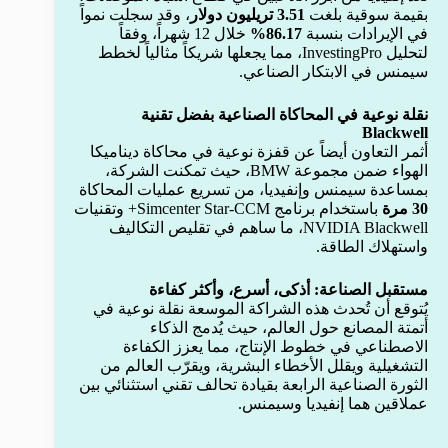
بقيمة سوقية بلغت
3.51 تريليون دولار
، وقد سجلت نمواً
في الإيرادات بنسبة
86.17%
خلال 12 شهراً، وفقاً
لتحليل InvestingPro، مما يجعلها شريكاً مثالياً لخطط
سيمنس في الابتكار الصناعي.
نقلة نوعية في المحاكاة الصناعية بفضل تقنية
Blackwell
أثمر التعاون أيضاً عن قفزة نوعية في محاكاة ديناميكا
الهواء ضمن مجموعة BMW، حيث تمكنت الشركة،
بمساعدة سيمنس وإنفيديا، من تسريع عمليات المحاكاة
30 مرة
باستخدام برنامج Simcenter Star-CCM+ وتقنيات
NVIDIA Blackwell، ما ساهم في تقليص التكاليف
واستهلاك الطاقة.
مستقبل الصناعة: أذكى، أسرع، وأكثر كفاءة
يُتوقع أن تُحدث هذه الشراكة الموسعة نقلة نوعية في
أتمتة المصانع حول العالم، حيث يُدمج الذكاء
الاصطناعي في خطوط الإنتاج، مما يعزز الكفاءة
التشغيلية ويقلل الأخطاء البشرية، ويقرّب العالم من
الثورة الصناعية الرابعة بقيادة تحالف تقني استثنائي بين
عملاقين هما إنفيديا وسيمنس.