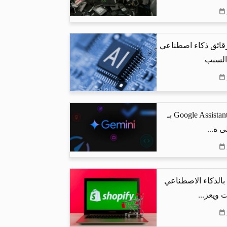
رقائق ذكاء اصطناعي
 السبب
جوجل تستبدل Google Assistant بـ
البحث بالذكاء الاصطناعي
 ويعز...