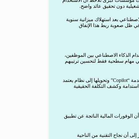
بدأت مؤسسات كبرى تلاحظ أن الاستخدام
تشغيلية دون تحقيق عائد واضح.
ذكاء الاصطناعي بعد استهلاك ميزانية سنوية
ي ظل صعوبة ربط هذا الإنفاق
 معدلات استخدام الذكاء الاصطناعي بين الموظفين،
 في مهام سطحية فقط لتحسين ترتيبهم
كما اتخذت GitHub خطوة مماثلة من خلال تعديل نموذج تسعير خدمة “Copilot” وتحويلها إلى نظام يعتمد
استدامة وكشف التكلفة الحقيقية
Bain & Co وشمل 951 شركة كبرى أن الوفورات المالية الناتجة عن تطبيق
لى أن نجاح التقنية من الناحية