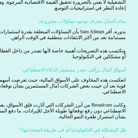
التشغيلية لا يعني بالضرورة تحقيق القيمة الاقتصادية المرجوة، و
إعادة النظر في استراتيجيات التوسع.
سام ألتمان يعترف بوجود تساؤلات مشروعة
بدوره، أقر Sam Altman بأن التساؤلات المتعلقة بقدرة
مستدامة تعد من أكثر الانتقادات منطقية في الوقت الراهن.
وتكتسب هذه التصريحات أهمية خاصة لأنها تصدر من داخل القطا
أو مشككين في التكنولوجيا.
أسواق المال تراقب بحذر مستقبل الذكاء الاصطناعي
انعكست هذه المخاوف على الأسواق المالية، حيث تعرضت أسهم 
قوية بعد أن خيبت بعض الشركات آمال المستثمرين بشأن توقعات ا
الاصطناعي.
وكانت Broadcom من أبرز الشركات التي أثارت قلق الأسواق
الاصطناعي دون رفع توقعاتها طويلة الأجل للإيرادات، ما دفع المس
بشأن استمرار طفرة النمو الحالية.
هل المشكلة في التكنولوجيا أم في طريقة استخدامها؟