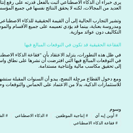
يرى خبراء أن الذكاء الاصطناعي أثبت بالفعل قدرته على رفع إنت
العديد من المجالات، لكنه لا يحقق النتائج نفسها في جميع المؤسس
وتشير التجارب الحالية إلى أن القيمة الحقيقية للذكاء الاصطنا
ومدروسة بعناية، بينما قد يؤدي تعميمه على جميع الأقسام والمو
التكاليف دون عوائد موازية.
الفقاعة الحقيقية قد تكون في التوقعات المبالغ فيها
في ظل هذه التطورات، يتزايد الاعتقاد بأن “فقاعة الذكاء الاصطنا
في التوقعات المبالغ فيها التي افترضت أن نشرها على نطاق واس
إلى تحقيق مكاسب مالية وإنتاجية مستدامة.
ومع دخول القطاع مرحلة النضج، يبدو أن السنوات المقبلة ستشهد ت
للاستثمارات الذكية، بدلًا من الاعتماد على الحماس والتوقعات وح
وسوم
#
أوبن إيه آي
#
إنتاجية الموظفين.
#
الذكاء الاصطناعي
#
الش
#
فقاعة الذكاء الاصطناعي