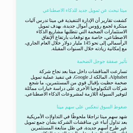
ميتا تبحث عن تمويل جديد للذكاء الاصطناعي
كشفت تقارير أن الإدارة التنفيذية في ميتا تدرس آليات
مبتكرة لجمع رؤوس أموال جديدة، بهدف تمويل
الاستثمارات الضخمة التي تتطلبها مشاريع الذكاء
الاصطناعي، خاصة مع توقعات بارتفاع الإنفاق
الرأسمالي إلى نحو 145 مليار دولار خلال العام الجاري،
مع إمكانية زيادته خلال السنوات المقبلة.
تأثير صفقة جوجل الضخمة
تسارعت المناقشات داخل ميتا بعد نجاح شركة
Alphabet، المالكة لـ Google، في تنفيذ عملية تمويل
ضخمة حظيت بإقبال قوي من المستثمرين، ما شجع
شركات التكنولوجيا الأخرى على دراسة خيارات مماثلة
لتوفير السيولة اللازمة لمشروعات الذكاء الاصطناعي.
ضغوط السوق تنعكس على سهم ميتا
شهد سهم ميتا تراجعًا ملحوظًا في التداولات الأمريكية
بعد تداول أنباء عن مناقشات الشركة بشأن جمع تمويل
عبر طرح أسهم جديدة، في ظل متابعة المستثمرين