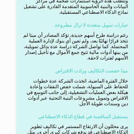
وتتطلب هذه الرؤية استثمارات ضخمة في مراكز
البيانات والبنية الحاسوبية المتقدمة القادرة على تشغيل
نماذج الذكاء الاصطناعي المستقبلية.
خيارات تمويل متعددة لا تزال مطروحة
رغم دراسة طرح أسهم جديدة، تؤكد المصادر أن ميتا لم
تتخذ قرارًا نهائيًا بعد، ولم تعين أي بنوك لإدارة العملية
المحتملة. كما تواصل الشركة دراسة عدة بدائل تمويلية،
من بينها أدوات مالية تتيح جمع الأموال مع تأجيل إصدار
الأسهم لفترات لاحقة.
ميتا خفضت التكاليف وزادت الاقتراض
خلال الفترة الماضية، اتخذت الشركة عدة خطوات
للحفاظ على السيولة، شملت خفض النفقات وإعادة
هيكلة بعض العمليات التشغيلية، إلى جانب التوسع في
الاقتراض وتمويل مشروعات البنية التحتية عبر أدوات
دين وسندات طويلة الأجل.
مستقبل المنافسة في قطاع الذكاء الاصطناعي
يرى محللون أن الارتفاع المستمر في تكاليف تطوير
الذكاء الاصطناعي قد يدفع شركات كبرى أخرى، مثل