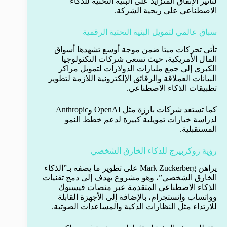
لتأثير الإنفاق المتزايد على البنية التحتية للذكاء
الاصطناعي على ربحية الشركة.
سباق عالمي لتمويل البنية التحتية الرقمية
تأتي تحركات ميتا ضمن موجة أوسع تشهدها أسواق
المال الأمريكية، حيث تسعى شركات التكنولوجيا
الكبرى إلى جمع مليارات الدولارات لتمويل مراكز
البيانات العملاقة والرقائق الإلكترونية اللازمة لتطوير
تطبيقات الذكاء الاصطناعي.
كما تستعد شركات بارزة مثل OpenAI وAnthropic
لدراسة خيارات تمويلية كبيرة لدعم خطط النمو
المستقبلية.
رؤية زوكربيرج للذكاء الخارق الشخصي
يراهن Mark Zuckerberg على تطوير ما يصفه بـ”الذكاء
الخارق الشخصي”، وهو مشروع يهدف إلى دمج تقنيات
الذكاء الاصطناعي المتقدمة عبر منصات فيسبوك
وواتساب وإنستجرام، بالإضافة إلى الأجهزة القابلة
للارتداء مثل النظارات الذكية والمساعدات الصوتية.