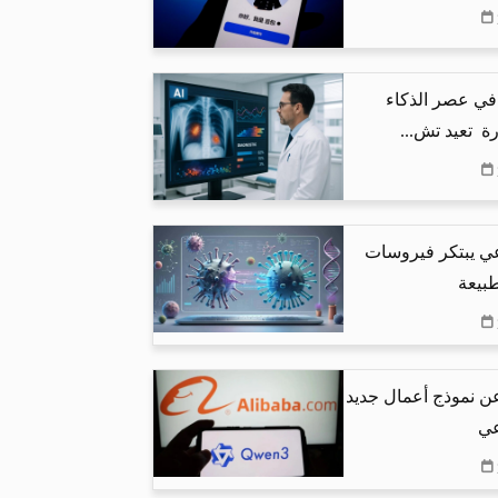
في عصر الذكاء
ة تعيد تش...
عي يبتكر فيروسات
طبيعة
عن نموذج أعمال جديد
عي