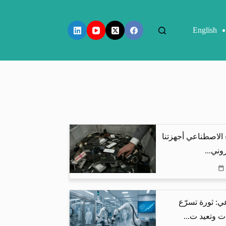
English
 الاصطناعي أجهزتنا
وني...
ي: ثورة تسرّع
ت وتعيد ت...