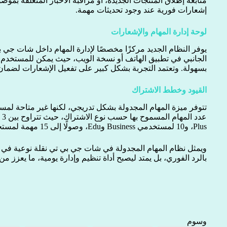
متابعة إطلاق المنتجات الجديدة، أو مراقبة الأخبار المتعلقة بمو
إشعارات فورية عند وجود تحديثات مهمة.
لوحة إدارة المهام والإشعارات
يوفر النظام الجديد مركزًا مخصصًا لإدارة المهام داخل شات جي
الجانبي في تطبيق الهاتف أو نسخة الويب، حيث يمكن للمستخدم تعد
بسهولة. وتعتمد التجربة بشكل كبير على تفعيل الإشعارات لضمان 
القيود وخطط الاشتراك
تتوفر ميزة المهام المجدولة بشكل تدريجي، لكنها غير متاحة لمس
Plus، و10 لمستخدمي Business وEdu، وصولًا إلى 15 مهمة لمستخدمي Pro وEnterprise.
ويمثل نظام المهام المجدولة في شات جي بي تي نقلة نوعية في عا
بالرد الفوري، بل يمتد ليصبح أداة تنظيم وإدارة يومية، ما يعزز من
وسوم