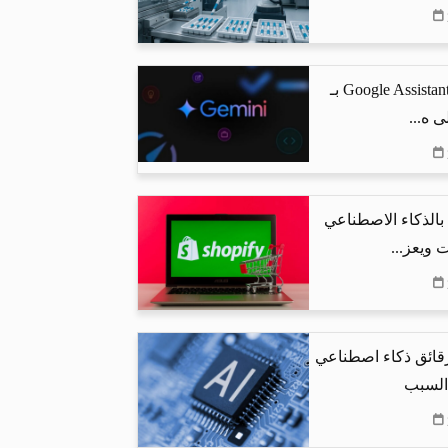
جوجل تستبدل Google Assistant بـ
البحث بالذكاء الاصطناعي
 ويعز...
رقائق ذكاء اصطناعي
 السبب