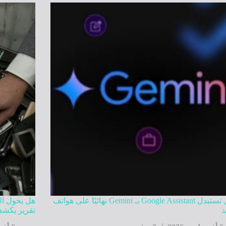
جوجل تستبدل Google Assistant بـ Gemini نهائيًا على هواتف
هل يحول الذ
د
تقرير يكشف