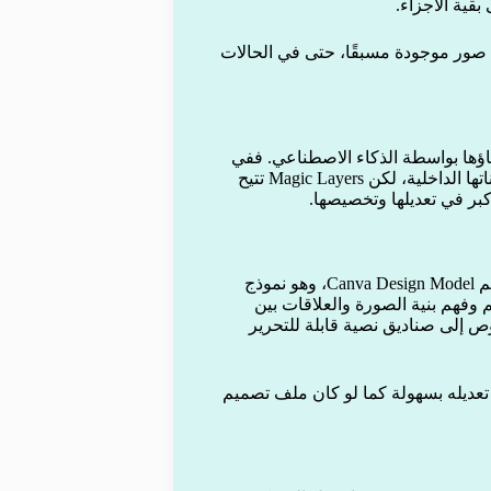
قية الأجزاء.
من صور موجودة مسبقًا، حتى في الحالات
نشاؤها بواسطة الذكاء الاصطناعي. ففي
السابق كانت هذه الصور تأتي غالبًا بصيغة ثابتة يصعب تعديل مكوناتها الداخلية، لكن Magic Layers تتيح
كبر في تعديلها وتخصيصها.
تعتمد الأداة على نموذج ذكاء اصطناعي خاص بالشركة يعرف باسم Canva Design Model، وهو نموذج
 بتحليل التصميم وفهم بنية الصورة والعلاقات بين
ص إلى صناديق نصية قابلة للتحرير
عديله بسهولة كما لو كان ملف تصميم