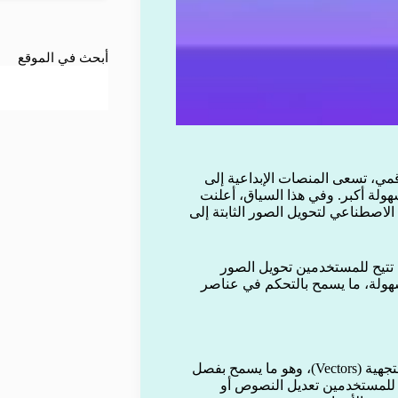
أبحث في الموقع
مي، تسعى المنصات الإبداعية إلى
ولة أكبر. وفي هذا السياق، أعلنت
مد على الذكاء الاصطناعي لتحويل الصور الثابتة إلى
شفت منصة Canva عن أداة مبتكرة تحمل اسم Magic Layers، تتيح للمستخدمين تحويل الصور
سهولة، ما يسمح بالتحكم في عناصر
تعتمد ميزة Magic Layers على تحويل الصور العادية إلى عناصر متجهية (Vectors)، وهو ما يسمح بفصل
 للمستخدمين تعديل النصوص أو