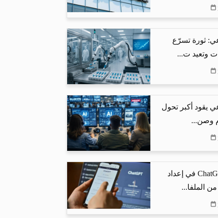
ي: ثورة تسرّع
ت وتعيد ت...
ي يقود أكبر تحول
م وصن...
كيف يساعد ChatGPT في إعداد
من الملفا...