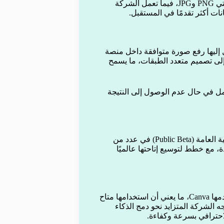
في الوقت الحالي تدعم الأداة ملفات الصور أحادية الصفحة بصيغتي PNG وJPG، فيما تعمل الشركة
ات أكثر تقدمًا في المستقبل.
 إليها رفع صورة متوافقة داخل منصة
يلها إلى تصميم متعدد الطبقات، ما يسمح
كامل في حال عدم الوصول إلى النتيجة
بدأت Canva طرح ميزة Magic Layers في مرحلة النسخة التجريبية العامة (Public Beta) في عدد من
دة، مع خطط لتوسيع إتاحتها عالميًا
تأتي هذه الميزة ضمن مجموعة أدوات الذكاء الاصطناعي التي تقدمها Canva، ما يعني أن استخدامها متاح
الشركة المتزايد نحو دمج الذكاء
احترافي بسرعة وكفاءة.