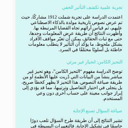
تجربة علمية تكشف التأثير الخفي
اعتمدت الدراسة على تجربة شملت 1912 مشاركًا، حيث
تم عرض نصوص تاريخية مولدة بالذكاء الاصطناعي
عليهم، ثم قياس آرائهم تجاه القضايا المرتبطة بها.
وأظهرت النتائج أن طريقة عرض المعلومات وحدها،
حتى مع ثبات الحقائق، يمكن أن تغيّر مواقف الأفراد
بشكل ملحوظ، ما يؤكد أن التأثير لا يتطلب معلومات
خاطئة بل أسلوبًا مختلفًا في السرد.
التحيز الكامن: انحياز غير مرئي
توضح الدراسة مفهوم “التحيز الكامن”، وهو تحيز غير
مباشر ينشأ من البيانات التي دُربت عليها الأنظمة أو من
طريقة صياغة النصوص. هذا التحيز لا يظهر كخطأ صريح،
بل يتجلى في اختيار التفاصيل وترتيبها، مما قد يؤدي إلى
إبراز جوانب معينة على حساب أخرى دون وعي
المستخدم.
صياغة السؤال تصنع الإجابة
تشير النتائج إلى أن طريقة طرح السؤال تلعب دورًا
حاسمًا في تشكيل الإجابة. فالتغييرات البسيطة في