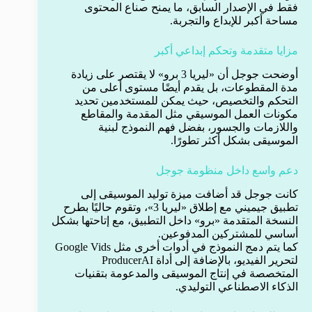
فقط في الإصدار السابق، ما يمنح صناع المحتوى
مساحة أكبر للإبداع والتجربة.
مزايا متقدمة وتحكم إبداعي أكبر
أوضحت جوجل أن «ليريا 3 برو» لا يقتصر على زيادة
مدة المقطوعات، بل يقدم أيضًا مستوى أعلى من
التحكم والتخصيص، حيث يمكن للمستخدمين تحديد
مكونات العمل الموسيقي مثل المقدمة والمقاطع
واللازمات والجسور، بفضل فهم النموذج لبنية
الموسيقى بشكل أكثر تطورًا.
دعم واسع داخل منظومة جوجل
كانت جوجل قد أضافت ميزة توليد الموسيقى إلى
تطبيق جيميني مع إطلاق «ليريا 3»، وتقوم حاليًا بطرح
النسخة المتقدمة «برو» داخل التطبيق، مع إتاحتها بشكل
أساسي للمشتركين المدفوعين.
كما يتم دمج النموذج في أدوات أخرى مثل Google Vids
لتحرير الفيديو، بالإضافة إلى أداة ProducerAI
المتخصصة في إنتاج الموسيقى والمدعومة بتقنيات
الذكاء الاصطناعي التوليدي.