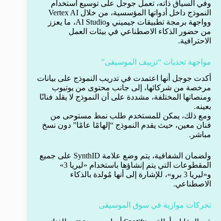
وفي السياق ذاته، تعمل جوجل على توسيع استخدام
النموذج داخل أدواتها المؤسسية، من خلال Vertex AI
وواجهة برمجة تطبيقات جيميني وAI Studio، ما يعزز
من حضور الذكاء الاصطناعي في بيئات العمل
الاحترافية.
مواجهة تحديات “تزييف الموسيقى”
أكدت جوجل أنها اعتمدت في تدريب النموذج على بيانات
مرخصة من شركائها، إلى جانب محتوى من يوتيوب
ومنصاتها المختلفة، مشددة على أن النموذج لا يقلد فنانًا
بعينه.
ومع ذلك، يمكن للمستخدم طلب نمط مستوحى من
فنان معين، حيث يقدم النموذج “إلهامًا عامًا” دون نسخ
مباشر.
ولضمان الشفافية، يتم وضع علامة SynthID على جميع
المقطوعات التي يتم إنشاؤها باستخدام «ليريا 3»
و«ليريا 3 برو»، للإشارة إلى أنها مُولدة بالذكاء
الاصطناعي.
تحركات موازية في سوق الموسيقى