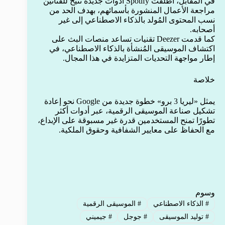
في المقابل، أطلقت Spotify أدوات جديدة تتيح للفنانين
مراجعة الأعمال المنشورة بأسمائهم، بهدف الحد من
نسب المحتوى المُولد بالذكاء الاصطناعي إلى غير
أصحابه.
كما قدمت Deezer تقنيات تساعد منصات البث على
اكتشاف الموسيقى المُنشأة بالذكاء الاصطناعي، في
إطار مواجهة التحديات المتزايدة في هذا المجال.
خلاصة
يمثل «ليريا 3 برو» خطوة جديدة من Google نحو إعادة
تشكيل صناعة الموسيقى الرقمية، عبر أدوات أكثر
تطورًا تمنح المستخدمين قدرة غير مسبوقة على الإبداع،
مع الحفاظ على معايير الشفافية وحقوق الملكية.
وسوم
#
الذكاء الاصطناعي
#
الموسيقى الرقمية
#
توليد الموسيقى
#
جوجل
#
جيميني