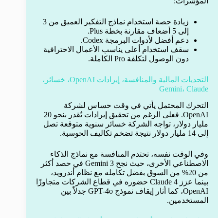
المؤشرات:
زيادة حصة استخدام نماذج التفكير العميق من 3
إلى 5 أضعاف مقارنة بخطة Plus.
دعم أفضل لأدوات البرمجة Codex.
سقف استخدام أعلى يناسب الأعمال الاحترافية
دون الوصول لتكلفة Pro الكاملة.
التحديات المالية والمنافسة، إيرادات OpenAI، خسائر،
Gemini، Claude
التحرك المحتمل يأتي في وقت حساس لشركة
OpenAI. فعلى الرغم من تحقيق إيرادات تُقدر بنحو 20
مليار دولار، تواجه الشركة خسائر سنوية متوقعة تصل
إلى 14 مليار دولار نتيجة تضخم تكاليف الحوسبة.
وفي الوقت نفسه، تحتدم المنافسة مع نماذج الذكاء
الاصطناعي الأخرى، حيث نجح Gemini 3 في حصد أكثر
من 20% من السوق بفضل تكامله مع نظام أندرويد،
بينما عزز Claude 4 حضوره في قطاع الشركات متجاوزًا
OpenAI، كما أثار إيقاف نموذج GPT-4o جدلاً بين
المستخدمين.