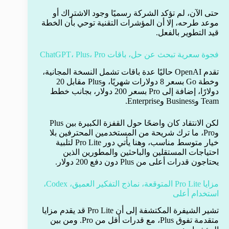
حتى الآن، لم تؤكد الشركة رسميًا وجود الاشتراك أو
موعد طرحه، إلا أن المؤشرات التقنية توحي بأن الخطة
قيد التطوير بالفعل.
فجوة سعرية تبحث عن حل، باقات ChatGPT، Plus، Pro
تقدم OpenAI حاليًا عدة باقات تشمل النسخة المجانية،
وخطة Go بسعر 8 دولارات شهريًا، وPlus مقابل 20
دولارًا، إضافة إلى Pro بسعر 200 دولار، بجانب خطط
Team وBusiness وEnterprise.
لكن الانتقاد كان واضحًا حول القفزة الكبيرة بين Plus
وPro، ما ترك شريحة من المستخدمين المحترفين بلا
خيار متوسط مناسب، وهنا يأتي دور Pro Lite لتلبية
احتياجات المستقلين والباحثين والمطورين الذين
يحتاجون قدرات أعلى من Plus دون دفع 200 دولار.
مزايا Pro Lite المتوقعة، نماذج التفكير العميق، Codex،
استخدام أعلى
تشير الشيفرة المكتشفة إلى أن Pro Lite قد يقدم مزايا
متقدمة تفوق Plus، مع قدرات أقل من Pro. ومن بين