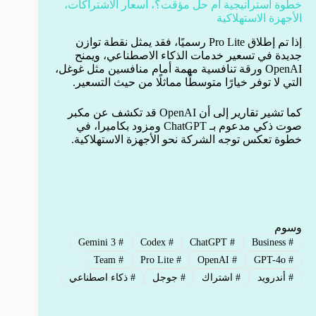
خطوة استراتيجية أم حل مؤقت؟، أسعار الاشتراكات،
الأجهزة الاستهلاكية
إذا تم إطلاق Pro Lite رسميًا، فقد يمثل نقطة توازن
جديدة في تسعير خدمات الذكاء الاصطناعي، ويمنح
OpenAI ورقة تنافسية مهمة أمام منافسين مثل غوغل،
التي لا توفر خيارًا متوسطًا مماثلًا من حيث التسعير.
كما تشير تقارير إلى أن OpenAI قد تكشف عن مكبر
صوت ذكي مدعوم بـ ChatGPT ومزود بكاميرا، في
خطوة تعكس توجه الشركة نحو الأجهزة الاستهلاكية.
وسوم
Gemini 3
#
Codex
#
ChatGPT
#
Business
#
Team
#
Pro Lite
#
OpenAI
#
GPT-4o
#
#
أندرويد
#
اشتراك
#
جوجل
#
ذكاء اصطناعي