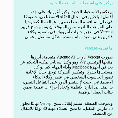
تركيز على استقطاب المواهب البحثية
ويعكس الاستحواذ الجديد تركيز أنثروبيك على جذب
أفضل الباحثين في مجال الذكاء الاصطناعي، خصوصًا
في ظل المنافسة المتصاعدة بين عمالقة التكنولوجيا
على المواهب النادرة. ومن المتوقع أن يسهم دمج فريق
Vercept في تعزيز خبرات أنثروبيك في تصميم وكلاء
قادرين على تنفيذ مهام معقدة بشكل مستقل وعملي.
ما تقدمه Vercept
طورت Vercept أدوات Agentic AI متقدمة، أبرزها
منتجها الرئيسي Vy، وهو وكيل سحابي يمكنه التحكم عن
بعد في أجهزة MacBook وأداء المهام كما لو كان
مستخدمًا بشريًا. وتعكس الشركة توجهًا جديدًا لإعادة
تصور الحاسوب الشخصي في عصر وكلاء الذكاء
الاصطناعي، حيث لا يقتصر الدور على التفاعل النصي،
بل يمتد إلى إدارة الأنظمة واتخاذ إجراءات عملية ضمن
بيئات العمل الرقمية.
وبموجب الصفقة، سيتم إيقاف منتج Vercept نهائيًا بحلول
25 مارس المقبل، ما يمنح العملاء مهلة 30 يومًا للانتقال
من المنصة.