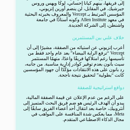
إلى فريقها، بينهم كيانا إحساني، لوكا ويهس وروس
جيرشيك. في المقابل، لن ينضم أورين إتزيوني،
المؤسس المرتبط بـ Vercept والمعروف بخبرته البحثية
في معهد Allen Institute وكونه أستاذًا في جامعة
واشنطن، إلى الشركة الجديدة.
خلاف علني بين المستثمرين
أعرب إتزيوني عن استيائه من الصفقة، مشيرًا إلى أن
Vercept “ترفع الراية البيضاء” بعد عام واحد فقط من
تأسيسها رغم امتلاكها فريقًا واعدًا، متهمًا المستثمر
سيث بانون بعدم توفير كوادر إدارية مناسبة. من جانبه،
رد بانون على هذه الانتقادات مؤكّدًا أن جهود المؤسسين
كانت “بطولية” لتحقيق نتيجة ناجحة.
دوافع استراتيجية للصفقة
على الرغم من عدم الإعلان عن قيمة الصفقة المالية،
يبدو أن الهدف الرئيس هو ضم فريق البحث المتميز إلى
أنثروبيك، خاصة بعد انتقال أحد أعضاء الفريق سابقًا إلى
Meta، مما يعكس شدة المنافسة على المواهب في
مجال الذكاء الاصطناعي المتقدم.