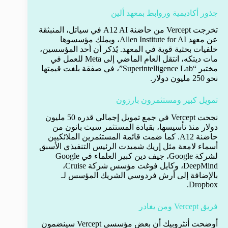
جذور أكاديمية وروابط بمعهد ألين
تخرجت Vercept من حاضنة A12 AI في سياتل، المنبثقة
عن معهد Allen Institute for AI، ويملك مؤسسوها
خلفيات بحثية قوية في المعهد. يُذكر أن أحد المؤسسين،
مات ديتكه، انتقل العام الماضي إلى Meta للعمل في
مختبر “Superintelligence Lab”، في صفقة بلغت قيمتها
نحو 250 مليون دولار.
تمويل كبير ومستثمرون بارزون
نجحت Vercept في جمع تمويل إجمالي قدره 50 مليون
دولار منذ تأسيسها، بقيادة المستثمر سيث بانون من
حاضنة A12. كما ضمت قائمة المستثمرين الملائكيين
أسماء لامعة مثل إريك شميدت الرئيس التنفيذي الأسبق
لشركة Google، جيف دين كبير العلماء في Google
DeepMind، وكايل فوغت مؤسس شركة Cruise،
بالإضافة إلى أرش فردوسي الشريك المؤسس لـ
Dropbox.
فريق Vercept ومن يغادر
أوضحت أنثروبيك أن بعض مؤسسي Vercept سينضمون