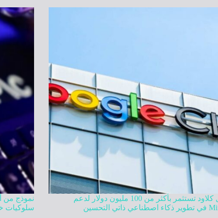
جوجل كلاود تستثمر بأكثر من 100 مليون دولار لدعم
نموذج من أ
عي ذاتي التحسين
سلوكيات خا