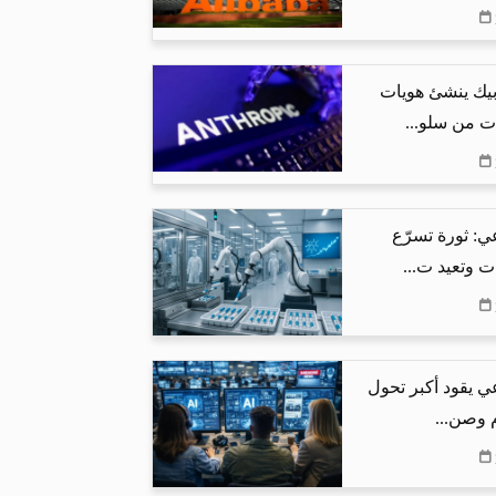
بيك ينشئ هويات
ت من سلو...
ي: ثورة تسرّع
ت وتعيد ت...
ي يقود أكبر تحول
م وصن...