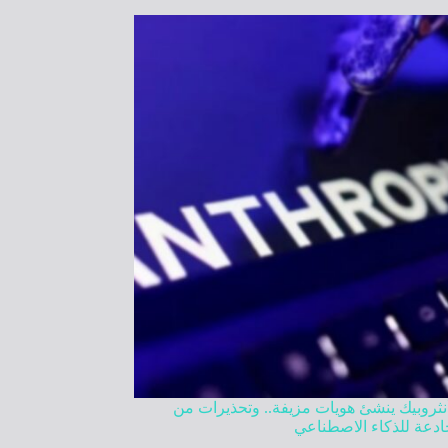
نثروبيك ينشئ هويات مزيفة.. وتحذيرات من
دعة للذكاء الاصطناعي