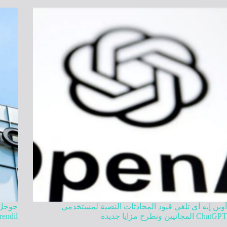
أوبن إيه آي تلغي قيود المحادثات النصية لمستخدمي
ChatGPT المجانيين وتطرح مزايا جديدة
Mirendil في تطوير ذكاء اصطنا