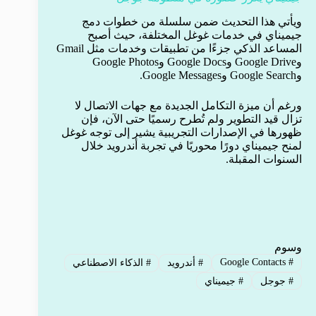
ويأتي هذا التحديث ضمن سلسلة من خطوات دمج
جيميناي في خدمات غوغل المختلفة، حيث أصبح
المساعد الذكي جزءًا من تطبيقات وخدمات مثل Gmail
وGoogle Drive وGoogle Docs وGoogle Photos
وGoogle Search وGoogle Messages.
ورغم أن ميزة التكامل الجديدة مع جهات الاتصال لا
تزال قيد التطوير ولم تُطرح رسميًا حتى الآن، فإن
ظهورها في الإصدارات التجريبية يشير إلى توجه غوغل
لمنح جيميناي دورًا محوريًا في تجربة أندرويد خلال
السنوات المقبلة.
وسوم
Google Contacts
#
#
أندرويد
#
الذكاء الاصطناعي
#
جوجل
#
جيميناي