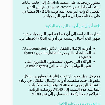
مطور برمجيات على منصة GitHub، إلى جانب بيانات
استخدام داخلية من Microsoft، بهدف قياس التأثير
الفعلي لأدوات البرمجة المدعومة بالذكاء الاصطناعي
على مختلف مراحل تطوير البرمجيات.
ثلاثة أجيال من أدوات البرمجة الذكية
أشارت الدراسة إلى أن قطاع تطوير البرمجيات شهد
ظهور ثلاثة أجيال رئيسية من أدوات الذكاء الاصطناعي:
أدوات الإكمال التلقائي للأكواد (Autocomplete).
المساعدات البرمجية التفاعلية الفورية (Sync
Agents).
الوكلاء البرمجيون المستقلون القادرون على
تنفيذ المهام بشكل شبه ذاتي (Async Agents).
ومع كل جيل جديد، ارتفعت إنتاجية المطورين بشكل
ملحوظ، حيث ساهمت أدوات الإكمال التلقائي في زيادة
النشاط البرمجي بنحو 40%، بينما رفعت الأدوات
التفاعلية هذه النسبة إلى 140%، ووصلت الزيادة
التراكمية مع الوكلاء المستقلين إلى نحو 180%.
زيادة ضخمة في كتابة الأكواد