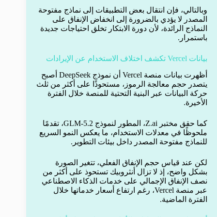
وبالتالي، فإن انتقال بعض التطبيقات إلى نماذج مفتوحة
المصدر لا يؤدي بالضرورة إلى انخفاض الإنفاق على
النماذج الرائدة، لأن دورة الابتكار تخلق احتياجات جديدة
باستمرار.
بيانات Vercel تكشف اختلاف الاستخدام عن الإيرادات
أظهرت بيانات منصة Vercel أن نموذج DeepSeek أصبح
يتصدر حجم معالجة الرموز، مستحوذًا على أكثر من ثلث
حركة البيانات عبر البنية التحتية للمنصة خلال الفترة
الأخيرة.
كما حقق مختبر Z.ai، المطور لنموذج GLM-5.2، تقدمًا
ملحوظًا في معدلات الاستخدام، ما يعكس النمو السريع
للنماذج مفتوحة المصدر داخل بيئات التطوير.
لكن عند قياس حجم الإنفاق الفعلي، تتغير الصورة
بشكل واضح، إذ لا تزال أنثروبيك تستحوذ على أكثر من
نصف الإنفاق الإجمالي على خدمات الذكاء الاصطناعي
عبر منصة Vercel، رغم ارتفاع أسعار خدماتها خلال
الفترة الماضية.