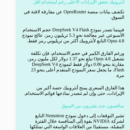
أنثروبيك تحقق الإيرادات الأعلى رغم استخدام أقل
تكشف بيانات منصة OpenRouter عن مفارقة لافتة في
السوق.
فبينما تصدر نموذج DeepSeek V4 Flash حجم الاستخدام
الأسبوعي عبر معالجة نحو 5.3 تريليون رمز، عالج نموذج
Opus 4.8 التابع لأنثروبيك أكثر من تريليوني رمز فقط.
ورغم الفارق الكبير في حجم الاستخدام، فإن تكلفة
تشغيل Opus 4.8 تبلغ نحو 1.37 دولار لكل مليون رمز،
مقارنة بنحو 0.06 دولار فقط لنموذج DeepSeek V4
Flash، ما يجعل سعر النموذج المتقدم أعلى بنحو 23
مرة.
هذا الفارق السعري يمنح أنثروبيك حصة أكبر من
الإيرادات، حتى وإن لم تتصدر نماذجها قوائم الاستخدام.
منافسون جدد يقتربون من السوق
تشير التوقعات إلى دخول نموذج Nemotron التابع
لشركة NVIDIA بقوة إلى المنافسة خلال الفترة
المقبلة، مستفيدًا من العلاقات الواسعة التي تمتلكها