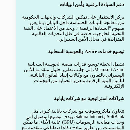
دعم السيادة الرقمية وأمن البيانات
يركز الاستثمار على تمكين الشركات والجهات الحكومية
من معالجة البيانات الحساسة داخل اليابان، بما يعزز
مفهوم “السيادة الرقمية”، ويحد من الاعتماد على البنية
التحتية الخارجية، خاصة في ظل التحديات العالمية
المتزايدة في مجال الأمن السيبراني.
توسيع خدمات Azure والحوسبة السحابية
تشمل الخطة توسيع قدرات منصة الحوسبة السحابية
Microsoft Azure، إلى جانب تطوير حلول متقدمة للأمن
السيبراني بالتعاون مع وكالات إنفاذ القانون اليابانية،
لتأمين البنية الرقمية وتعزيز الحماية من الهجمات
الإلكترونية.
شراكات استراتيجية مع شركات يابانية
تتعاون مايكروسوفت مع شركات يابانية كبرى مثل
SoftBank وSakura Internet، بهدف توسيع الوصول إلى
وحدات معالجة الرسومات (GPU) عالية الأداء، ما يمكّن
المؤسسات من تطوير نماذج ذكاء اصطناعي متقدمة مع