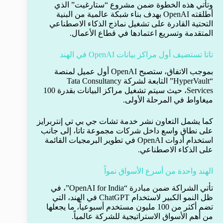
وتأتي هذه الخطوة ضمن مشروع “ستارغيت” الذي
أطلقته OpenAI بهدف بناء شبكة عالمية من البنية
التحتية القادرة على تشغيل نماذج الذكاء الاصطناعي
المتقدمة وتسريع اعتمادها في قطاع الأعمال.
تاتا تستضيف أول مراكز بيانات OpenAI في الهند
بموجب الاتفاق، ستصبح OpenAI أول عميل لمنصة
“HyperVault” التابعة لشركة Tata Consultancy
Services، حيث سيتم تشغيل مراكز البيانات بقدرة 100
ميغاواط في المرحلة الأولى.
كما يشمل التعاون نشر خدمة تشات جي بي تي إنتربرايز
على نطاق واسع داخل شركات مجموعة تاتا، إلى جانب
استخدام أدوات OpenAI في تطوير البرمجيات القائمة
على الذكاء الاصطناعي.
الهند واحدة من أسرع الأسواق نمواً
تأتي الشراكة ضمن مبادرة “OpenAI for India”، في
ظل النمو الكبير لاستخدام ChatGPT في الهند، التي
تضم أكثر من 100 مليون مستخدم أسبوعياً، ما يجعلها
من أهم الأسواق الاستراتيجية للشركة عالمياً.