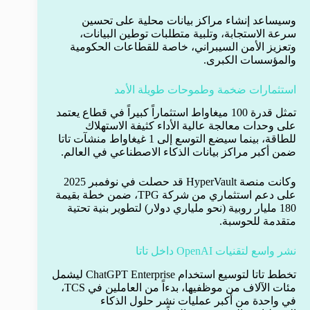
وسيساعد إنشاء مراكز بيانات محلية على تحسين
سرعة الاستجابة، وتلبية متطلبات توطين البيانات،
وتعزيز الأمن السيبراني، خاصة للقطاعات الحكومية
والمؤسسات الكبرى.
استثمارات ضخمة وطموحات طويلة الأمد
تمثل قدرة 100 ميغاواط استثماراً كبيراً في قطاع يعتمد
على وحدات معالجة عالية الأداء كثيفة الاستهلاك
للطاقة، بينما سيضع التوسع إلى 1 غيغاواط منشآت تاتا
ضمن أكبر مراكز بيانات الذكاء الاصطناعي في العالم.
وكانت منصة HyperVault قد حصلت في نوفمبر 2025
على دعم استثماري من شركة TPG، ضمن خطة بقيمة
180 مليار روبية (نحو ملياري دولار) لتطوير بنية تحتية
متقدمة للحوسبة.
نشر واسع لتقنيات OpenAI داخل تاتا
تخطط تاتا لتوسيع استخدام ChatGPT Enterprise ليشمل
مئات الآلاف من موظفيها، بدءاً من العاملين في TCS،
في واحدة من أكبر عمليات نشر حلول الذكاء