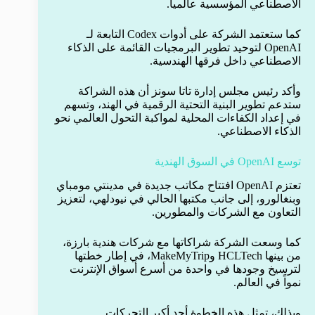
الاصطناعي المؤسسية عالمياً.
كما ستعتمد الشركة على أدوات Codex التابعة لـ
OpenAI لتوحيد تطوير البرمجيات القائمة على الذكاء
الاصطناعي داخل فرقها الهندسية.
وأكد رئيس مجلس إدارة تاتا سونز أن هذه الشراكة
ستدعم تطوير البنية التحتية الرقمية في الهند، وتسهم
في إعداد الكفاءات المحلية لمواكبة التحول العالمي نحو
الذكاء الاصطناعي.
توسع OpenAI في السوق الهندية
تعتزم OpenAI افتتاح مكاتب جديدة في مدينتي مومباي
وبنغالورو، إلى جانب مكتبها الحالي في نيودلهي، لتعزيز
التعاون مع الشركات والمطورين.
كما وسعت الشركة شراكاتها مع شركات هندية بارزة،
من بينها HCLTech وMakeMyTrip، في إطار خطتها
لترسيخ وجودها في واحدة من أسرع أسواق الإنترنت
نمواً في العالم.
وبذلك، تمثل هذه الخطوة أحد أكبر التحركات