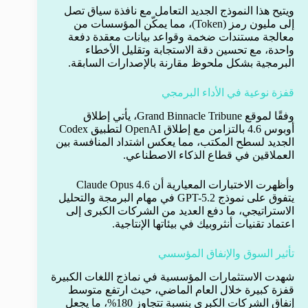
ويتيح هذا النموذج الجديد التعامل مع نافذة سياق تصل
إلى مليون رمز (Token)، مما يمكّن المؤسسات من
معالجة مستندات ضخمة وقواعد بيانات معقدة دفعة
واحدة، مع تحسين دقة الاستجابة وتقليل الأخطاء
البرمجية بشكل ملحوظ مقارنة بالإصدارات السابقة.
قفزة نوعية في الأداء البرمجي
وفقًا لموقع Grand Binnacle Tribune، يأتي إطلاق
أوبوس 4.6 بالتزامن مع إطلاق OpenAI لتطبيق Codex
الجديد لسطح المكتب، مما يعكس اشتداد المنافسة بين
العملاقين في قطاع الذكاء الاصطناعي.
وأظهرت الاختبارات المعيارية أن Claude Opus 4.6
يتفوق على نموذج GPT-5.2 في مهام البرمجة والتحليل
الاستراتيجي، ما دفع العديد من الشركات الكبرى إلى
اعتماد تقنيات أنثروبيك في بيئاتها الإنتاجية.
تأثير السوق والإنفاق المؤسسي
شهدت الاستثمارات المؤسسية في نماذج اللغات الكبيرة
قفزة كبيرة خلال العام الماضي، حيث ارتفع متوسط
إنفاق الشركات الكبرى بنسبة تتجاوز 180%، ما يجعل